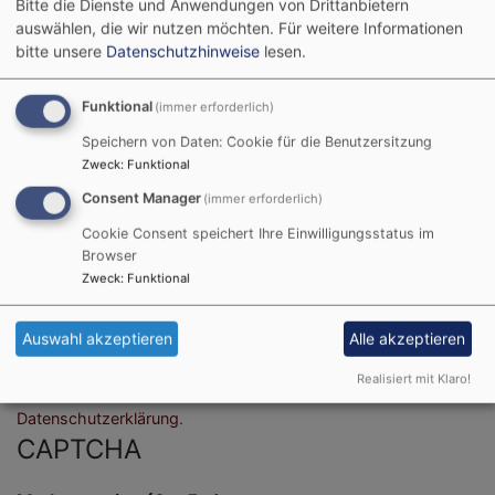
Bitte die Dienste und Anwendungen von Drittanbietern
auswählen, die wir nutzen möchten.
Für weitere Informationen
bitte unsere
Datenschutzhinweise
lesen.
Funktional
(immer erforderlich)
Speichern von Daten: Cookie für die Benutzersitzung
Zweck
:
Funktional
Consent Manager
(immer erforderlich)
Bitte geben Sie in Ihrer Nachricht keine Links oder
Cookie Consent speichert Ihre Einwilligungsstatus im
Browser
Internetadressen an.
Zweck
:
Funktional
Einwilligung
Auswahl akzeptieren
Alle akzeptieren
Sie erklären sich damit einverstanden, dass Ihre Daten zur
Bearbeitung Ihres Anliegens verwendet werden. Weitere
Realisiert mit Klaro!
Informationen und Widerrufshinweise finden Sie in der
Datenschutzerklärung
.
CAPTCHA