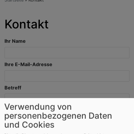
Kontakt
Ihr Name
Ihre E-Mail-Adresse
Betreff
Verwendung von
Nachricht
personenbezogenen Daten
und Cookies