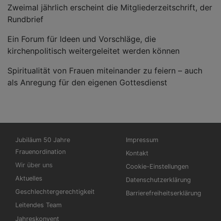
Zweimal jährlich erscheint die Mitgliederzeitschrift, der
Rundbrief
Ein Forum für Ideen und Vorschläge, die
kirchenpolitisch weitergeleitet werden können
Spiritualität von Frauen miteinander zu feiern – auch
als Anregung für den eigenen Gottesdienst
Hauptnavigation
Fußbereichsmenü
Jubiläum 50 Jahre
Impressum
Frauenordination
Kontakt
Wir über uns
Cookie-Einstellungen
Aktuelles
Datenschutzerklärung
Geschlechtergerechtigkeit
Barrierefreiheitserklärung
Leitendes Team
Jahreskonvent