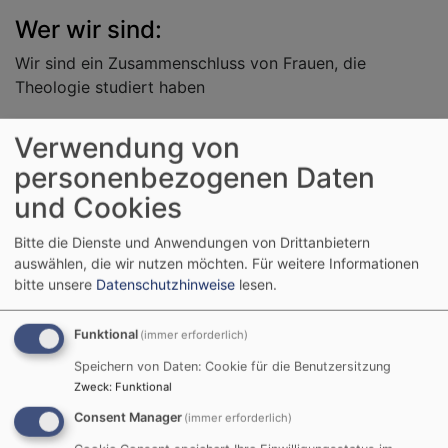
Wer wir sind:
Wir sind ein Zusammenschluss von Frauen, die
Theologie studiert haben
Wir arbeiten in der Landeskirche als Pfarrerinnen oder
Verwendung von
Vikarinnen
personenbezogenen Daten
Wir sind beurlaubt oder schon im Ruhestand oder
und Cookies
arbeiten im Ausland
Bitte die Dienste und Anwendungen von Drittanbietern
auswählen, die wir nutzen möchten.
Für weitere Informationen
bitte unsere
Datenschutzhinweise
lesen.
Was wir machen:
Wir setzen uns für die Interessen von Theologinnen ein
Funktional
(immer erforderlich)
Wir halten Kontakt untereinander und engagieren uns
Speichern von Daten: Cookie für die Benutzersitzung
Zweck
:
Funktional
in verschiedenen Gremien und Organisationen
Consent Manager
(immer erforderlich)
Wir mischen uns in die kirchenpolitischen Diskussionen