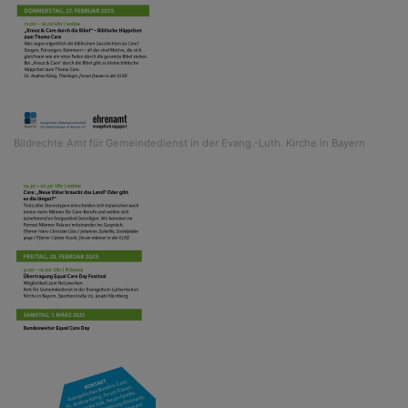
Bildrechte
Amt für Gemeindedienst in der Evang.-Luth. Kirche in Bayern